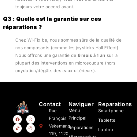
toujours votre accord avant.
Q3 : Quelle est la garantie sur ces
réparations ?
Chez Wi-Fix.be, nous sommes sûrs de la qualité de
nos composants (comme les joysticks Hall Effect).
Nous offrons une garantie de
6 mois à 1 an
sur la
plupart des interventions en microsoudure (hors
oxydation/dégâts des eaux ultérieurs).
Contact
Naviguer
Reparations
Menu
Rue
Smartphone
Principal
François
Tablette
Vekemans
Réparations
Laptop
119, 1120
Microsoudure